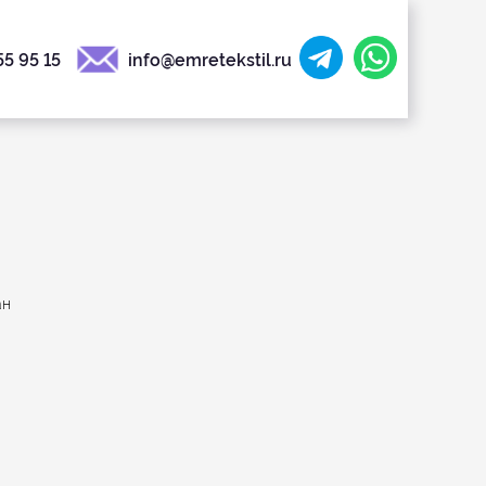
55 95 15
info@emretekstil.ru
ан